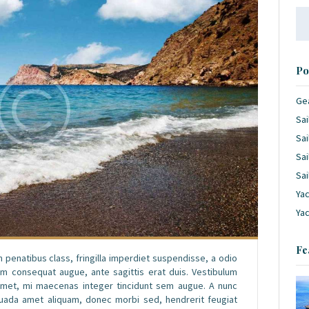
Se
for
Po
Ge
Sai
Sai
Sai
Sai
Yac
Ya
Fe
n penatibus class, fringilla imperdiet suspendisse, a odio
am consequat augue, ante sagittis erat duis. Vestibulum
met, mi maecenas integer tincidunt sem augue. A nunc
suada amet aliquam, donec morbi sed, hendrerit feugiat