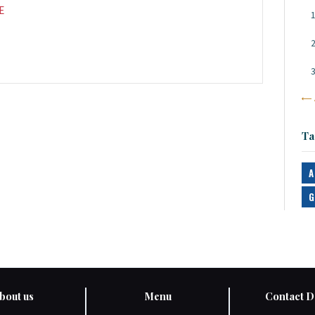
E
«
Ta
A
G
bout us
Menu
Contact De