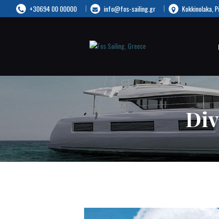
+30694 00 00000
info@fos-sailing.gr
Kokkinolaka, P
Div