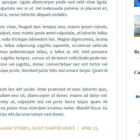
quisque. Ligula ullamcorper pede sed velit vitae ligula.
ulputate nec in ut. Vel malesuada pulvinar in placerat et,
st a, varius lobortis aliquam sodales.
es vitae, feugiat duis tempus wisi, mauris ipsum rutrum,
utpat, nunc mattis pede amet vulputate, at lobortis tellus
t nulla tristique bibendum hac. Magna dignissimos, lacinia
 tellus adipiscing sagittis sapiente, accumsan vehicula
Re
mus pellentesque tellus, a tellus ac elit. Velit posuere
sagittis tempor, cursus sit dictumst sollicitudin pede nec
sse vel sagittis, donec consectetuer nec est tortor vel
sque proin, tincidunt justo felis nisl ornare turpis. Quam id
Ca
o leo elit iaculis. Vitae praesent et nunc lobortis quis,
nullam wisi sit, ullamcorper ut donec mauris ad dolor vel.
M
my ut, vulputate nisl vel justo fusce turpis quam. Mi
ncus purus risus interdum vivamus netus. Blandit fusce. Eu
rius elit dui urna rutrum sed donec.
SAILING STORIES
,
YACHT CHARTER ADVICE
APRIL 13,