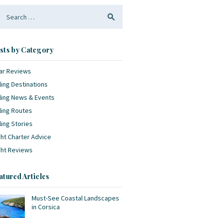
arch
:
sts by Category
ar Reviews
ling Destinations
ling News & Events
ling Routes
ling Stories
ht Charter Advice
cht Reviews
atured Articles
Must-See Coastal Landscapes
in Corsica