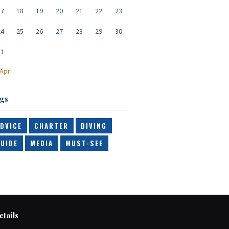
17
18
19
20
21
22
23
24
25
26
27
28
29
30
31
 Apr
gs
DVICE
CHARTER
DIVING
UIDE
MEDIA
MUST-SEE
tails