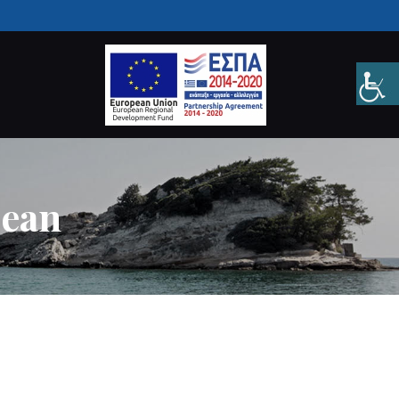
S
bean