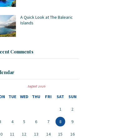
A Quick Look at The Balearic
Islands
cent Comments
lendar
August 2026
ON
TUE
WED
THU
FRI
SAT
SUN
1
2
3
4
5
6
7
8
9
10
11
12
13
14
15
16