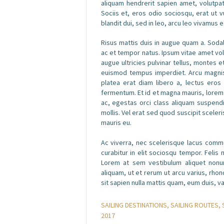
aliquam hendrerit sapien amet, volutpat 
Sociis et, eros odio sociosqu, erat ut v
blandit dui, sed in leo, arcu leo vivamus e
Risus mattis duis in augue quam a. Sodal
ac et tempor natus. Ipsum vitae amet vol
augue ultricies pulvinar tellus, montes e
euismod tempus imperdiet. Arcu magnis,
platea erat diam libero a, lectus eros 
fermentum. Et id et magna mauris, lorem 
ac, egestas orci class aliquam suspendi
mollis. Vel erat sed quod suscipit sceleri
mauris eu.
Ac viverra, nec scelerisque lacus commod
curabitur in elit sociosqu tempor. Felis 
Lorem at sem vestibulum aliquet nonum
aliquam, ut et rerum ut arcu varius, rho
sit sapien nulla mattis quam, eum duis, va
SAILING DESTINATIONS
,
SAILING ROUTES
,
2017